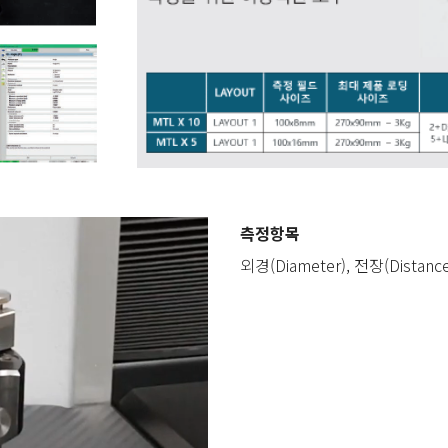
측정항목
외경(Diameter), 전장(Distanc