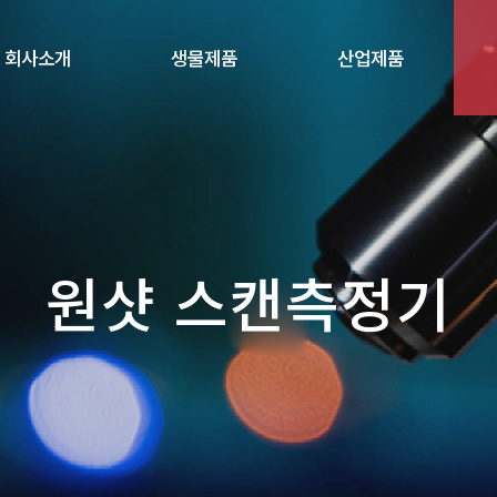
회사소개
생물제품
산업제품
원샷 스캔측정기